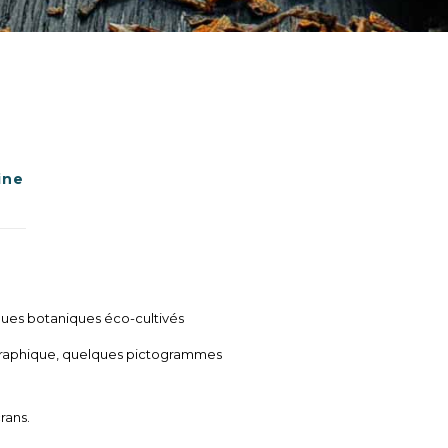
ine
ques botaniques éco-cultivés
e graphique, quelques pictogrammes
rans.